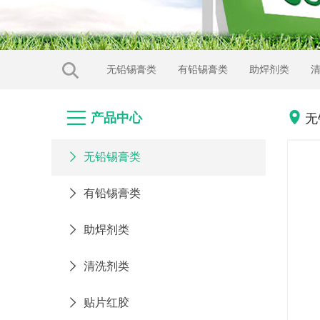
无铅锡膏类
有铅锡膏类
助焊剂类


产品中心
无

无铅锡膏类

有铅锡膏类

助焊剂类

清洗剂类

贴片红胶