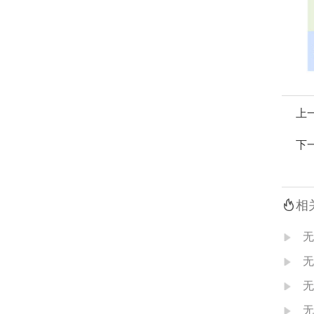
上
下

相
无
无
无
无