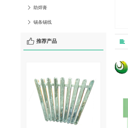

助焊膏

锡条锡线

推荐产品
