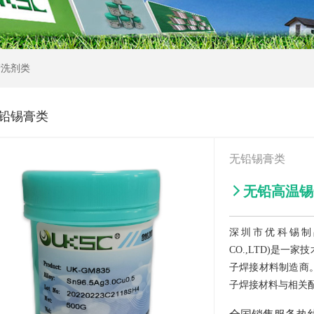
清洗剂类
铅锡膏类
无铅锡膏类

无铅高温锡膏UK
深圳市优科锡制品有限
CO.,LTD)是
子焊接材料制造商
子焊接材料与相关