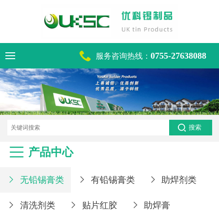

0755-27638088
服务咨询热线：
电话咨询热线
0755-27638088

产品中心
无铅锡膏类
有铅锡膏类
助焊剂类



清洗剂类
贴片红胶
助焊膏


