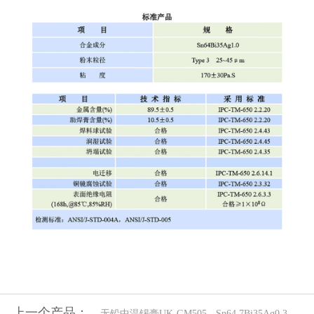
上一个产品：
无铅中温锡膏UK-GM505 - Sn64.7Bi35Ag0.3