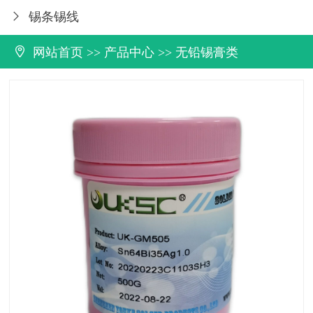
锡条锡线


网站首页
>>
产品中心
>>
无铅锡膏类