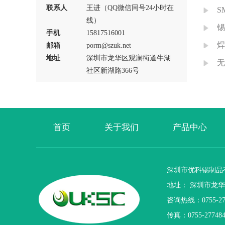
联系人
王进（QQ微信同号24小时在
S
线）
锡
手机
15817516001
焊
邮箱
porm@szuk.net
地址
深圳市龙华区观澜街道牛湖
无
社区新湖路366号
首页
关于我们
产品中心
深圳市优科锡制品
地址： 深圳市龙华
咨询热线：0755-276
传真：0755-277484