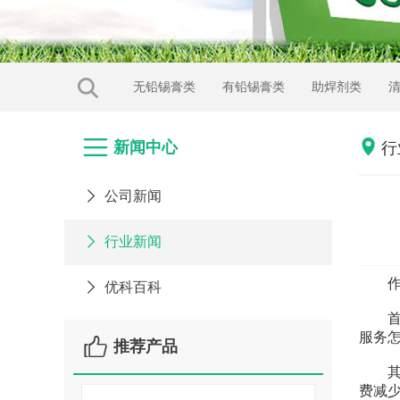
无铅锡膏类
有铅锡膏类
助焊剂类


新闻中心
行

公司新闻

行业新闻
作为

优科百科
首先
服务

推荐产品
其次
费减