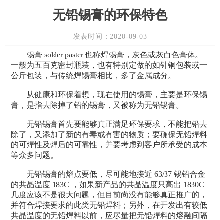
无铅锡膏的环保特色
发表时间：2020-09-03
锡膏 solder paster 也称焊锡膏，灰色或灰白色膏体。
一般为五百克密封瓶装，也有特别定做的如针铜包装或一
公斤包装，与传统焊锡膏相比，多了金属成分。
从健康和环保着想，现在使用的锡膏，主要是环保锡
膏，是指去除掉了铅的锡膏，又被称为无铅锡膏。
无铅锡膏首先要能够真正满足环保要求，不能把铅去
除了，又添加了新的有毒或有害的物质；要确保无铅焊料
的可焊性及焊后的可靠性，并要考虑到客户所承受的成本
等众多问题。
无铅锡膏的熔点要低，尽可能地接近 63/37 锡铅合金
的共晶温度 183C ，如果新产品的共晶温度只高出 1830C
几度应该不是很大问题，但目前尚没有能够真正推广的，
并符合焊接要求的此类无铅焊料；另外，在开发出有较低
共晶温度的无铅焊料以前，应尽量把无铅焊料的熔融间隔